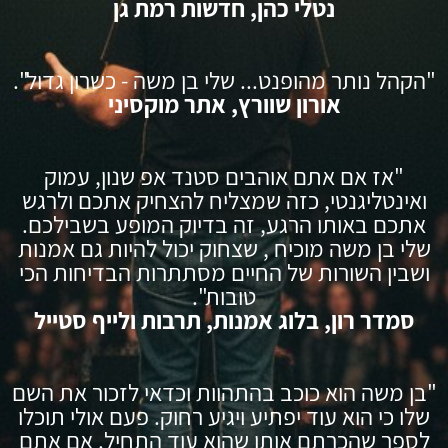
נטלי כהן, חדשות רמת גן
"הקהל נותר מהופנט... שלי בן משה - כשרון גדול".
אורון שוורץ, אתר מוקסיני
"אז אם אתם אוהבים סטנד אפ שנון, עמוק
ואינטליגנטי, כזה שמצליח להצחיק אתכם ולרגש
אתכם באותו הרגע, זה בדיוק המופע בשבילכם.
שלי בן משה מוכיח , שצחוק יכול להיות גם אמנות
ושבין השורות של החיים מסתתרות הבדיחות הכי
טובות".
סמדר רון, בלוג אמנות, תרבות ולייף סטייל
"בן משה הוא כוכב בהתהוות וכדאי לזכור את השם
שלו כי הוא עוד יפתיע ויגיע רחוק. פעם אולי תוכלו
לספר שהכרתם אותו שהוא עוד התחיל. אם אתם