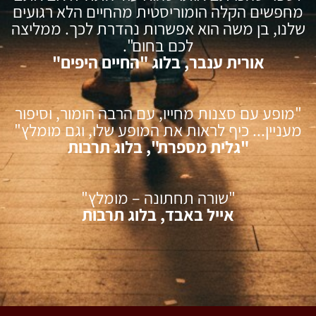
מחפשים הקלה הומוריסטית מהחיים הלא רגועים
שלנו, בן משה הוא אפשרות נהדרת לכך. ממליצה
לכם בחום".
אורית ענבר, בלוג "החיים היפים"
"מופע עם סצנות מחייו, עם הרבה הומור, וסיפור
מעניין... כיף לראות את המופע שלו, וגם מומלץ"
"גלית מספרת", בלוג תרבות
"שורה תחתונה – מומלץ"
אייל באבד, בלוג תרבות