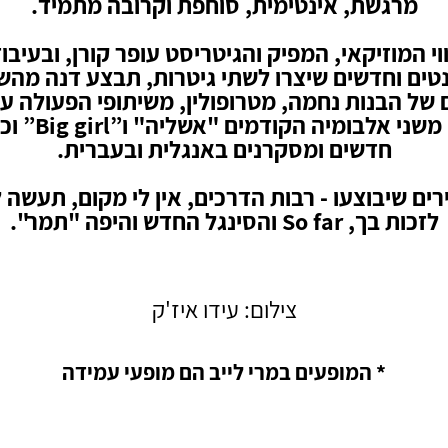
מרגשת, אינטימית, סוחפת וקרובה מתמיד.
וי המוזיקאי, המפיק והגיטריסט עופר קורן, ובעיבו
ים וחדשים שיצרו לשתי גיטרות, תבצע דנה מהש
של הבנות נחמה, מטרופולין, משיתופי הפעולה ע
סלומון, משני אלבומיה 
חדשים ומסקרנים באנגלית ובעברית.
רים שיבוצעו - רבות הדרכים, אין לי מקום, תעשה ל
לזכות בך, So far והסינגל החדש והיפה "תמר".
צילום: עידו איז'ק
* המופעים במרי לייב הם מופעי עמידה