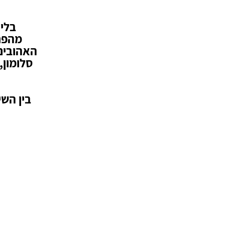
בליו
מהפנט
האהובים 
בין השי