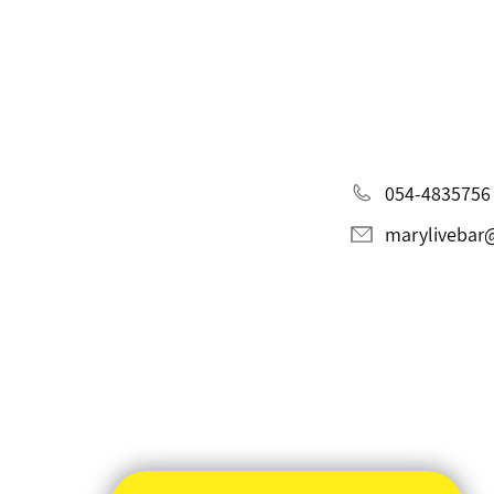
054-4835756
marylivebar