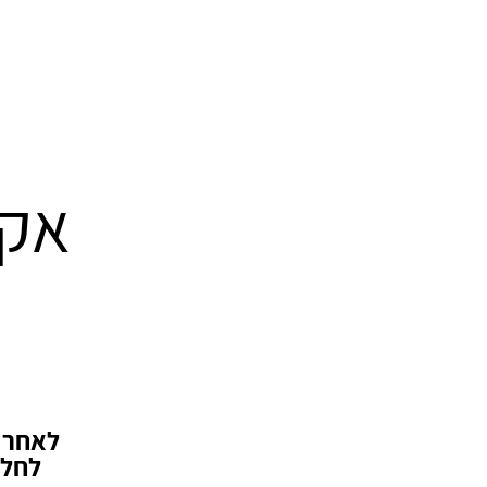
אקו
לאחר ש
לחלק