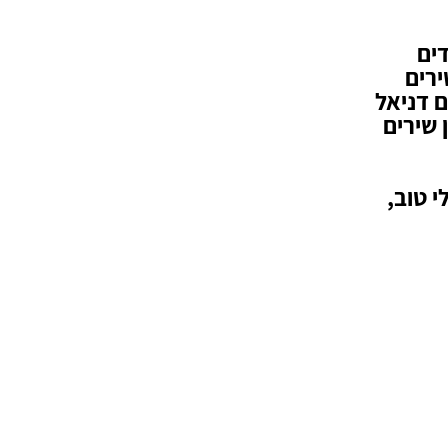
דים
ירים
ם דניאל
הקודמים "אשליה" ו”Big girl” וכן שירים
י טוב,