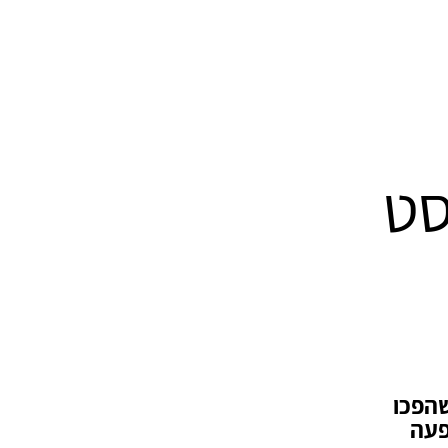
סט
שהפכו
פעה