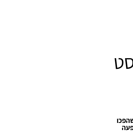
סט
שהפכו
פעה