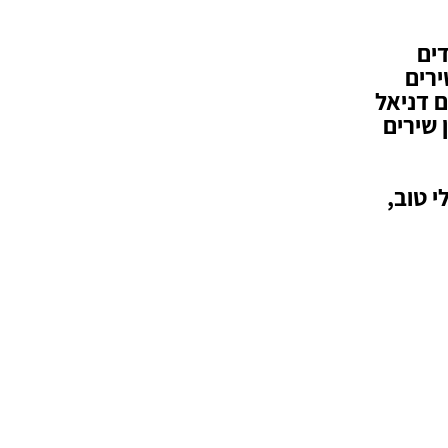
דים
ירים
ם דניאל
הקודמים "אשליה" ו”Big girl” וכן שירים
י טוב,