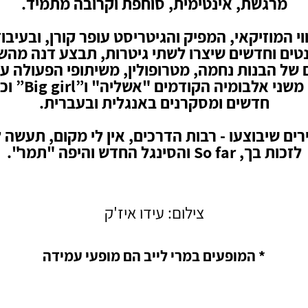
מרגשת, אינטימית, סוחפת וקרובה מתמיד.
וי המוזיקאי, המפיק והגיטריסט עופר קורן, ובעיבו
ים וחדשים שיצרו לשתי גיטרות, תבצע דנה מהש
של הבנות נחמה, מטרופולין, משיתופי הפעולה ע
סלומון, משני אלבומיה 
חדשים ומסקרנים באנגלית ובעברית.
רים שיבוצעו - רבות הדרכים, אין לי מקום, תעשה ל
לזכות בך, So far והסינגל החדש והיפה "תמר".
צילום: עידו איז'ק
* המופעים במרי לייב הם מופעי עמידה