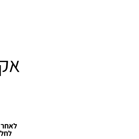
אקו
לאחר ש
לחלק