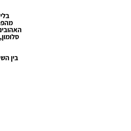
בליו
מהפנט
האהובים 
בין השי