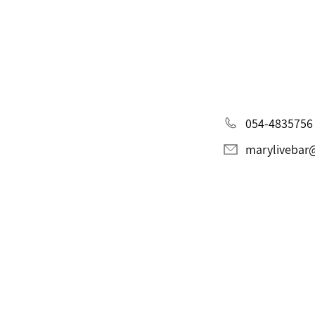
054-4835756
marylivebar