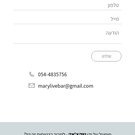
שלחו
054-4835756
marylivebar@gmail.com
מופעל על ידי
טיקצ'אק
- למכור כרטיסים זה קל
|