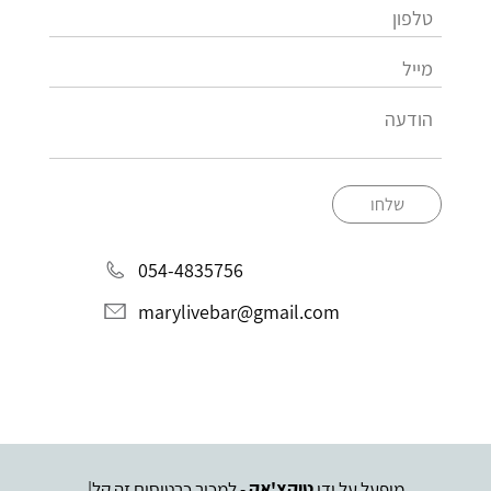
שלחו
054-4835756
marylivebar@gmail.com
מופעל על ידי
טיקצ'אק
- למכור כרטיסים זה קל
|