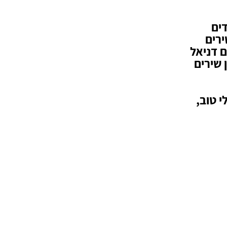
דים
ירים
ם דניאל
הקודמים "אשליה" ו”Big girl” וכן שירים
י טוב,