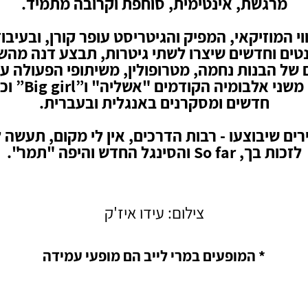
מרגשת, אינטימית, סוחפת וקרובה מתמיד.
וי המוזיקאי, המפיק והגיטריסט עופר קורן, ובעיבו
ים וחדשים שיצרו לשתי גיטרות, תבצע דנה מהש
של הבנות נחמה, מטרופולין, משיתופי הפעולה ע
סלומון, משני אלבומיה 
חדשים ומסקרנים באנגלית ובעברית.
רים שיבוצעו - רבות הדרכים, אין לי מקום, תעשה ל
לזכות בך, So far והסינגל החדש והיפה "תמר".
צילום: עידו איז'ק
* המופעים במרי לייב הם מופעי עמידה