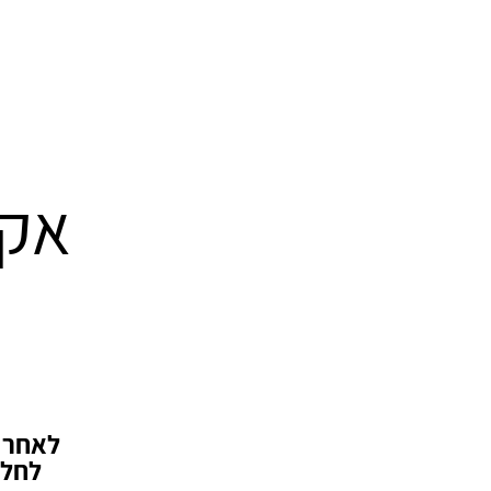
אקו
לאחר ש
לחלק