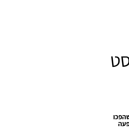
סט
שהפכו
פעה