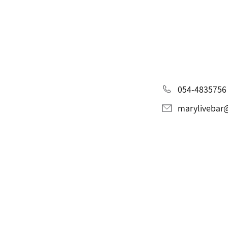
054-4835756
marylivebar