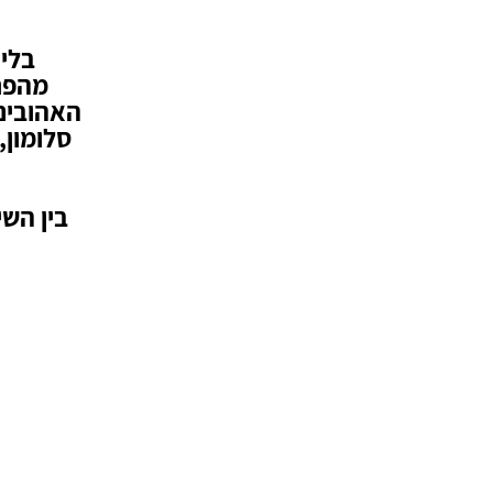
בליו
מהפנט
האהובים 
בין השי