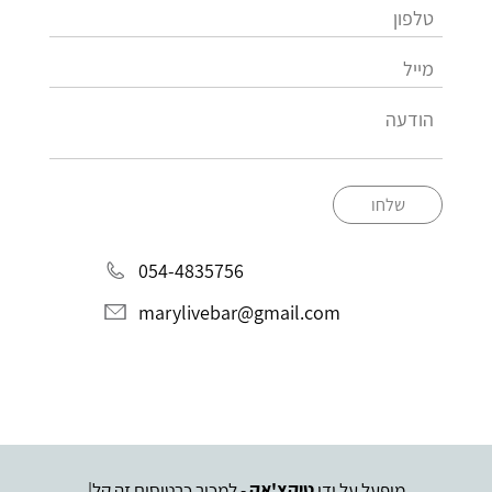
שלחו
054-4835756
marylivebar@gmail.com
מופעל על ידי
טיקצ'אק
- למכור כרטיסים זה קל
|