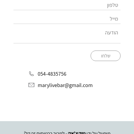
שלחו
054-4835756
marylivebar@gmail.com
מופעל על ידי
טיקצ'אק
- למכור כרטיסים זה קל
|