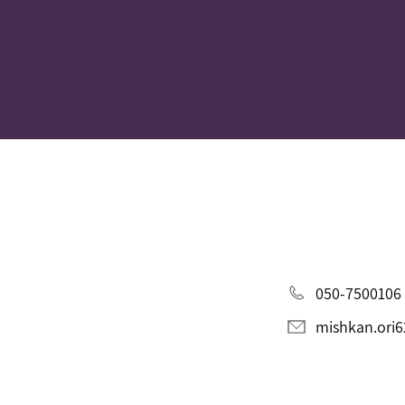
050-7500106
mishkan.ori