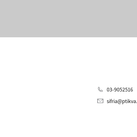
03-9052516
sifria@ptikva.