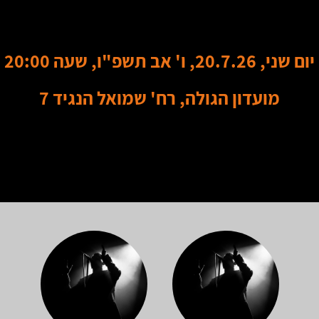
יום שני, 20.7.26, ו' אב תשפ"ו, שעה 20:00
מועדון הגולה, רח' שמואל הנגיד 7