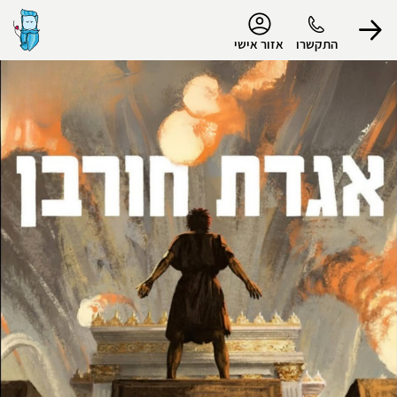
נגישות
התקשרו
אזור אישי
הפרופיל שלי
התנתק