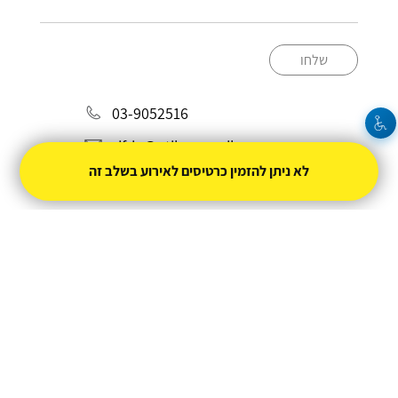
שלחו
03-9052516
sifria@ptikva.org.il
לא ניתן להזמין כרטיסים לאירוע בשלב זה
מופעל על ידי
טיקצ'אק
- למכור כרטיסים זה קל
חברת טיקצ'אק אינה אחראית על המכירה ועל
התוכן באתר.
החברה מספקת מערכת מתקדמת למכירת כרטיסים
אונליין עבור המפיק.