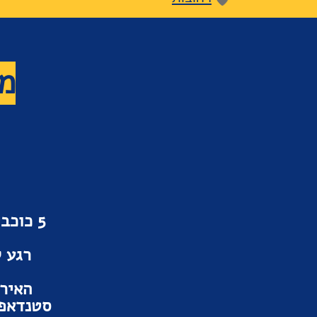
מר
5 כוכ
רגע ל
האירו
סטנדאפ 