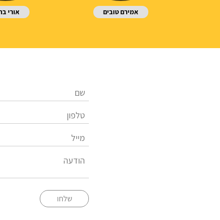
אמירם טובים
אורי בר
שלחו