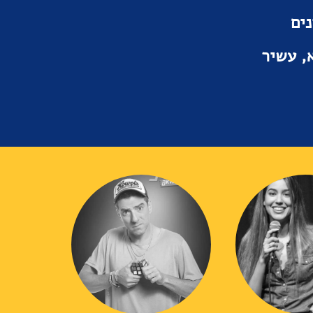
ים
לא, עשיר