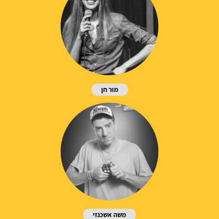
מור חן
משה אשכנזי