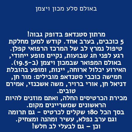
באולם סלע מכון ויצמן
מרתון סטנדאפ בדופק גבוה!
5 כוכבים, בערב אחד. קודש למען מחלקת
טיפול נמרץ לב של המרכז הרפואי קפלן.
רגע לפני חג שבועות, נקיים מופע ייחודי,
באולם המפואר שבמכון ויצמן (ב-19.5).
האירוע יכלול ארוחה, יינות, ומופע בהובלת
חמישה כוכבי סטנדאפ מובילים: מור חן,
דניאל חן, אורי ברויר, משה אשכנזי, אמירם
טובים.
מכירת הכרטיסים החלה, ואתם מוזנים להיות
הראשונים שמשריינים מקום.
בסך הכל 180 שקלים לכרטיס - גם תרומה
וגם ערב נפלא, עשיר ומהנה ומצחיק.
וכן – גם לבעלי לב חלש!