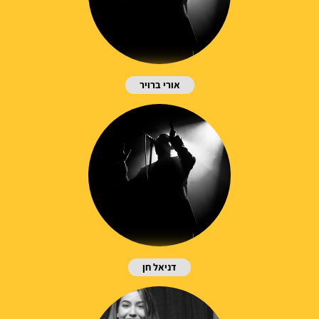
אורי ברויר
דניאל חן