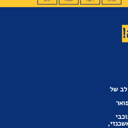
!
לב של
פואר
וכבי
שכנזי,