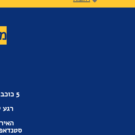
מר
5 כוכ
רגע ל
האירו
סטנדאפ 