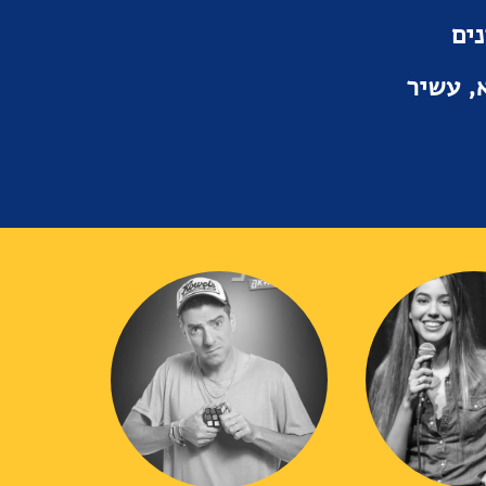
ים
לא, עשיר