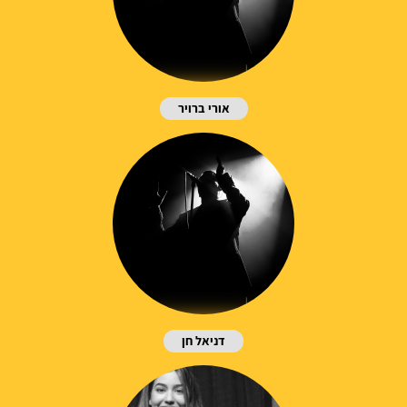
אורי ברויר
דניאל חן