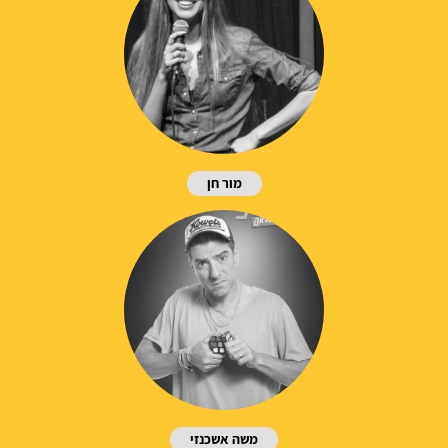
מור חן
משה אשכנזי