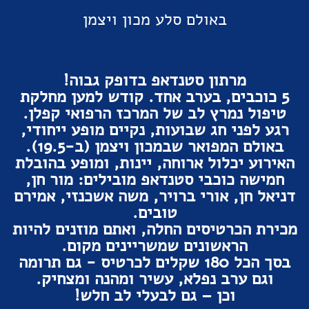
באולם סלע מכון ויצמן
מרתון סטנדאפ בדופק גבוה!
5 כוכבים, בערב אחד. קודש למען מחלקת
טיפול נמרץ לב של המרכז הרפואי קפלן.
רגע לפני חג שבועות, נקיים מופע ייחודי,
באולם המפואר שבמכון ויצמן (ב-19.5).
האירוע יכלול ארוחה, יינות, ומופע בהובלת
חמישה כוכבי סטנדאפ מובילים: מור חן,
דניאל חן, אורי ברויר, משה אשכנזי, אמירם
טובים.
מכירת הכרטיסים החלה, ואתם מוזנים להיות
הראשונים שמשריינים מקום.
בסך הכל 180 שקלים לכרטיס - גם תרומה
וגם ערב נפלא, עשיר ומהנה ומצחיק.
וכן – גם לבעלי לב חלש!