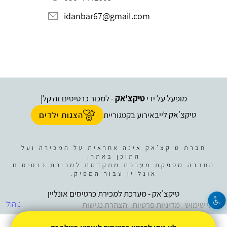
idanbar67@gmail.com
מופעל על ידי
טיקצ'אק
- למכור כרטיסים זה קל
|
טיקצ'אק לייב
אירוע בקטגוריית
הצגות ילדים
חברת טיקצ'אק אינה אחראית על המכירה ועל
התוכן באתר.
החברה מספקת מערכת מתקדמת למכירת כרטיסים
אונליין עבור המפיק.
טיקצ'אק - מערכת למכירת כרטיסים אונליין
ניהול
תנאי שימוש
מדיניות פרטיות
הצהרת נגישות