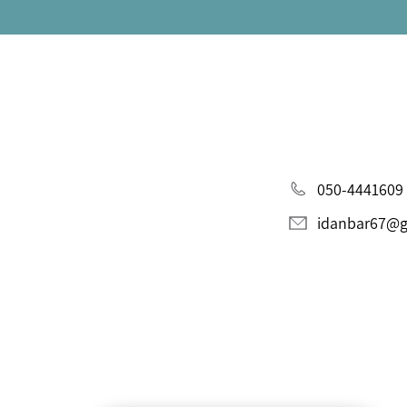
050-4441609
idanbar67@g