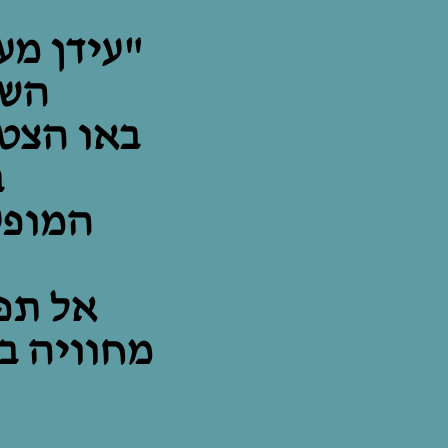
"עידן מע
השי
באו הצטר
ב
המופע
אל תפ
מחוויה ב