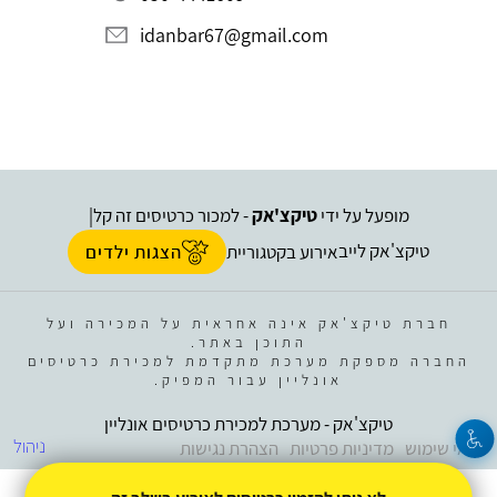
idanbar67@gmail.com
מופעל על ידי
טיקצ'אק
- למכור כרטיסים זה קל
|
טיקצ'אק לייב
אירוע בקטגוריית
הצגות ילדים
חברת טיקצ'אק אינה אחראית על המכירה ועל
התוכן באתר.
החברה מספקת מערכת מתקדמת למכירת כרטיסים
אונליין עבור המפיק.
טיקצ'אק - מערכת למכירת כרטיסים אונליין
ניהול
תנאי שימוש
מדיניות פרטיות
הצהרת נגישות