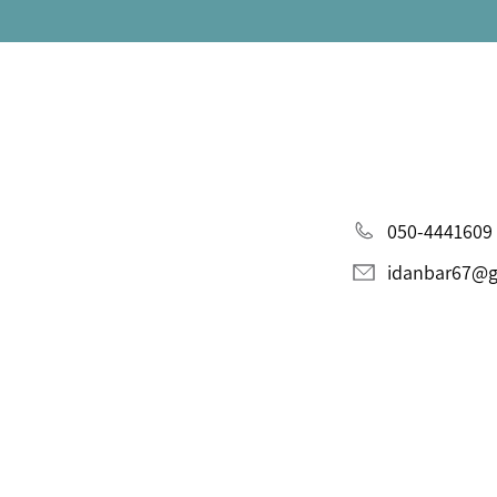
050-4441609
idanbar67@g