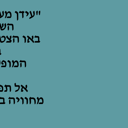
"עידן מע
השי
באו הצטר
ב
המופע
אל תפ
מחוויה ב