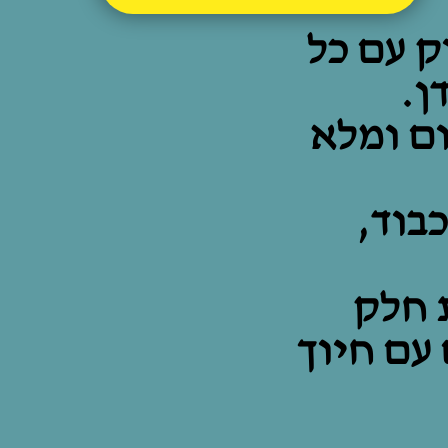
ק עם כל
ן.
ום ומלא
בוד,
 חלק
עם חיוך