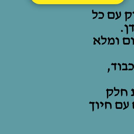
ק עם כל
ן.
ום ומלא
בוד,
 חלק
עם חיוך