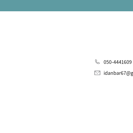
050-4441609
idanbar67@g