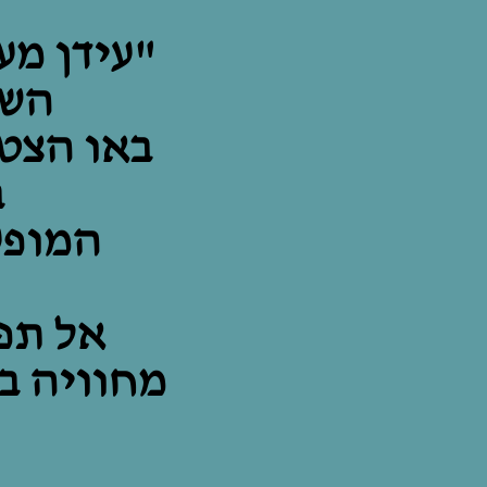
"עידן מע
השי
באו הצטר
ב
המופע
אל תפ
מחוויה ב