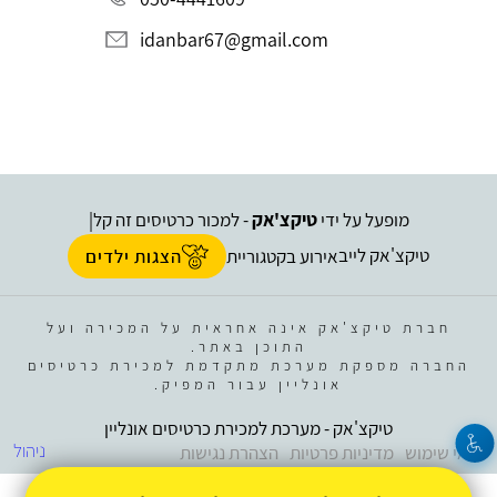
idanbar67@gmail.com
מופעל על ידי
טיקצ'אק
- למכור כרטיסים זה קל
|
טיקצ'אק לייב
אירוע בקטגוריית
הצגות ילדים
חברת טיקצ'אק אינה אחראית על המכירה ועל
התוכן באתר.
החברה מספקת מערכת מתקדמת למכירת כרטיסים
אונליין עבור המפיק.
טיקצ'אק - מערכת למכירת כרטיסים אונליין
ניהול
תנאי שימוש
מדיניות פרטיות
הצהרת נגישות