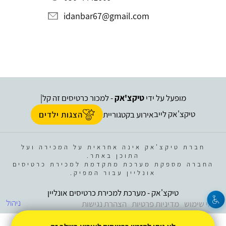
idanbar67@gmail.com
מופעל על ידי
טיקצ'אק
- למכור כרטיסים זה קל
|
טיקצ'אק לייב
אירוע בקטגוריית
הצגות ילדים
חברת טיקצ'אק אינה אחראית על המכירה ועל
התוכן באתר.
החברה מספקת מערכת מתקדמת למכירת כרטיסים
אונליין עבור המפיק.
טיקצ'אק - מערכת למכירת כרטיסים אונליין
ניהול
תנאי שימוש
מדיניות פרטיות
הצהרת נגישות