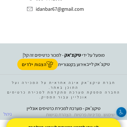
idanbar67@gmail.com
מופעל על ידי
טיקצ'אק
- למכור כרטיסים זה קל
|
טיקצ'אק לייב
אירוע בקטגוריית
הצגות ילדים
חברת טיקצ'אק אינה אחראית על המכירה ועל
התוכן באתר.
החברה מספקת מערכת מתקדמת למכירת כרטיסים
אונליין עבור המפיק.
טיקצ'אק - מערכת למכירת כרטיסים אונליין
ניהול
תנאי שימוש
מדיניות פרטיות
הצהרת נגישות