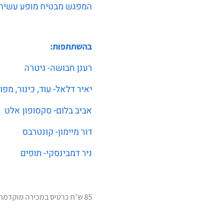
המפגש מבטיח מופע עשיר, 
בהשתתפות:
רענן חבושה- גיטרה
יאיר דלאל- עוד, כינור, מפו
אביב בלום- סקסופון אלט
דור מיימון- קונטרבס
ניר דמבינסקי- תופים
85 ש״ח כרטיס במכירה מוקדמת | 95 ש״ח כרטיס רגיל | 100 ש״ח כרטיס רגיל ביום האירוע