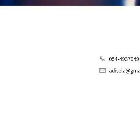
054-4937049
adisela@gma