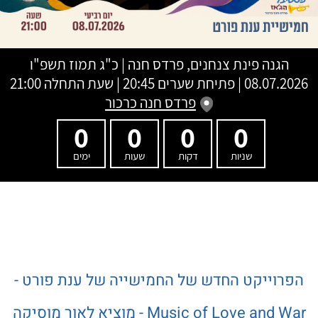
הגנה פינת צנחנים, פרדס חנה
|
כ"ג תמוז תשפ"ו
08.07.2026 | פתיחת שערים 20:45 | שעת התחלה 21:00
פרדס חנה כרכור
0
0
0
0
שניות
דקות
שעות
ימים
הפרוייקט החדש של החמישייה של ענת פורט -
Music of Love and War - מוציא לאור מוסיקה