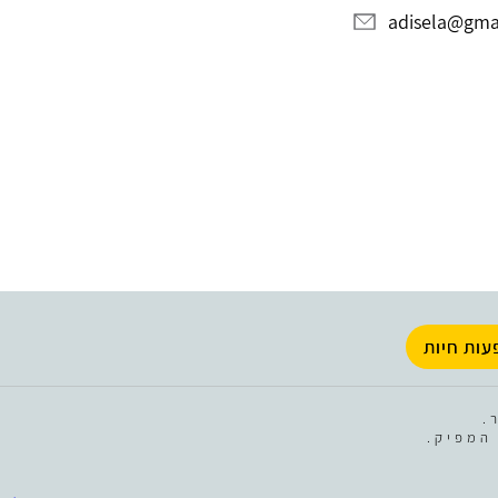
adisela@gma
עות חיות
.
המפיק.