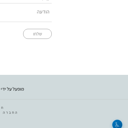
שלחו
מופעל על ידי
ט
חב
החברה מ