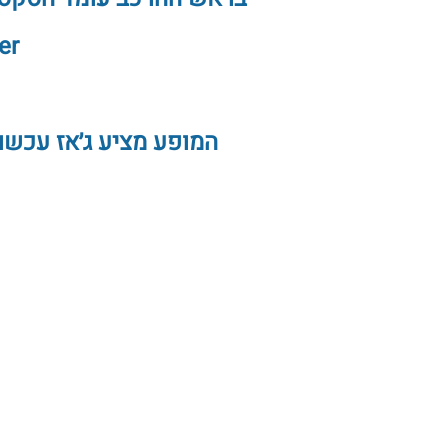
horter
המופע מציע ג׳אז עכשו