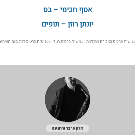
אסף חכימי – בס
יונתן רוזן – תופים
טיס במכירה מוקדמת | 95 ש״ח כרטיס רגיל | 100 ש״ח כרטיס רגיל ביום האירוע
אלון פרבר והחגיגה