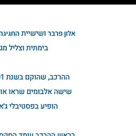
אלון פרבר
ושישיית
החגיגה
בימתית וצליל מג
הופיע בפסטיבלי ג׳אז
בראש ההרכב עומד הסקסופו