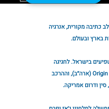
ב כתיבה מקורית, אנרגיה
ת בארץ ובעולם.
קים והמשפיעים בישראל. לחגיגה
שישה אלבומים שראו אור בלייבלים בינלאומיים מובילים, בהם Origin Records (ארה״ב), וההרכב
 סין ודרום אמריקה.
משלה למלחיני ג׳אז ופרס