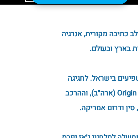
ב כתיבה מקורית, אנרגיה
ת בארץ ובעולם.
קים והמשפיעים בישראל. לחגיגה
שישה אלבומים שראו אור בלייבלים בינלאומיים מובילים, בהם Origin Records (ארה״ב), וההרכב
 סין ודרום אמריקה.
משלה למלחיני ג׳אז ופרס