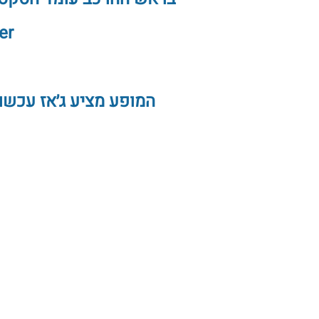
horter
המופע מציע ג׳אז עכשו