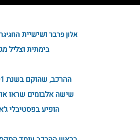
אלון פרבר
ושישיית
החגיגה
בימתית וצליל מג
הופיע בפסטיבלי ג׳אז
בראש ההרכב עומד הסקסופו