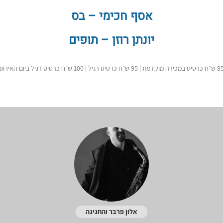
אסף חכימי – בס
יונתן רוזן – תופים
טיס במכירה מוקדמת | 95 ש״ח כרטיס רגיל | 100 ש״ח כרטיס רגיל ביום האירוע
אלון פרבר והחגיגה