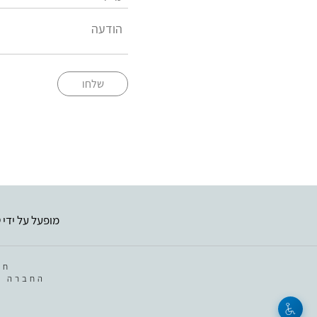
שלחו
מופעל על ידי
ט
חב
החברה מ