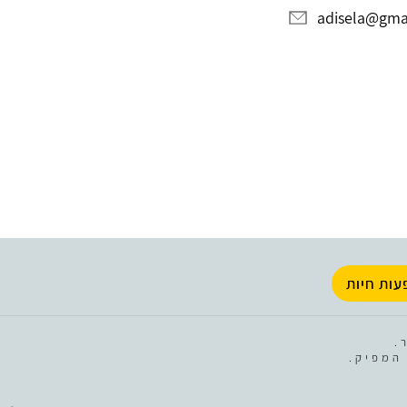
adisela@gma
עות חיות
.
המפיק.