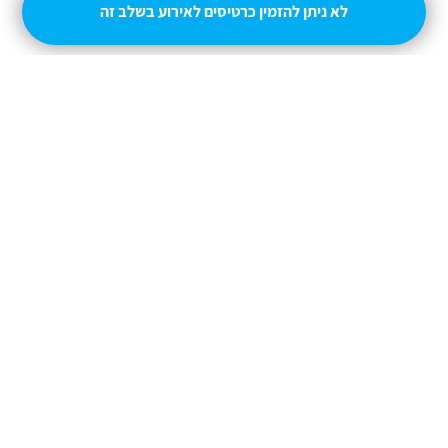
adisela@gmail.com
לא ניתן להזמין כרטיסים לאירוע בשלב זה
מופעל על ידי
טיקצ'אק
- למכור כרטיסים זה קל
|
טיקצ'אק לייב
אירוע בקטגוריית
הופעות חיות
חברת טיקצ'אק אינה אחראית על המכירה ועל
התוכן באתר.
החברה מספקת מערכת מתקדמת למכירת כרטיסים
אונליין עבור המפיק.
טיקצ'אק - מערכת למכירת כרטיסים אונליין
ניהול
תנאי שימוש
מדיניות פרטיות
הצהרת נגישות