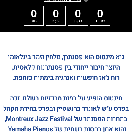
0
0
0
0
שניות
דקות
שעות
ימים
גיא מינטוס
הוא פסנתרן, מלחין וזמר בינלאומי
היוצר חיבור ייחודי בין פסנתרנות קלאסית,
רוח ג׳אז חופשית ואנרגיה בימתית סוחפת.
מינטוס הופיע על במות מרכזיות בעולם, זכה
בפרס ע״ש לאונרד ברנשטיין ובפרס בחירת הקהל
בתחרות הפסנתר של Montreux Jazz Festival,
והוא אמן בחסות רשמית של Yamaha Pianos.