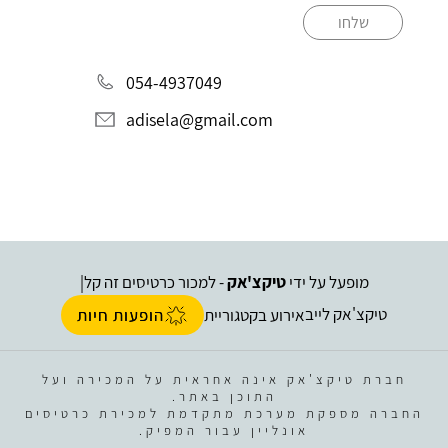
שלחו
054-4937049
adisela@gmail.com
מופעל על ידי
טיקצ'אק
- למכור כרטיסים זה קל
|
טיקצ'אק לייב
אירוע בקטגוריית
הופעות חיות
חברת טיקצ'אק אינה אחראית על המכירה ועל
התוכן באתר.
החברה מספקת מערכת מתקדמת למכירת כרטיסים
אונליין עבור המפיק.