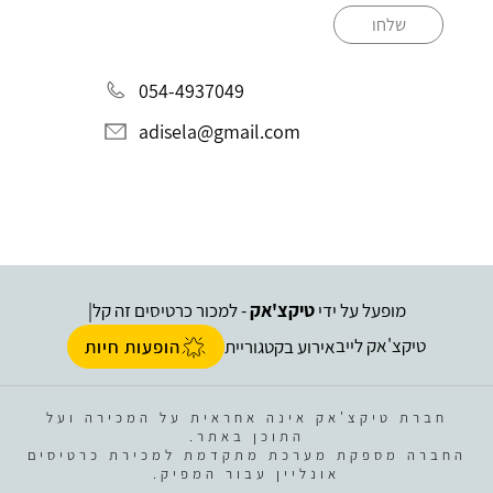
שלחו
054-4937049
adisela@gmail.com
מופעל על ידי
טיקצ'אק
- למכור כרטיסים זה קל
|
טיקצ'אק לייב
אירוע בקטגוריית
הופעות חיות
חברת טיקצ'אק אינה אחראית על המכירה ועל
התוכן באתר.
החברה מספקת מערכת מתקדמת למכירת כרטיסים
אונליין עבור המפיק.