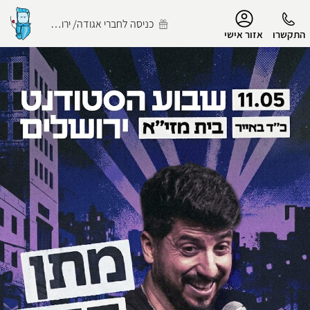
נגישות
כניסה לחברי אגודה/ ירושלמי
התקשרו
אזור אישי
הפרופיל שלי
התנתק