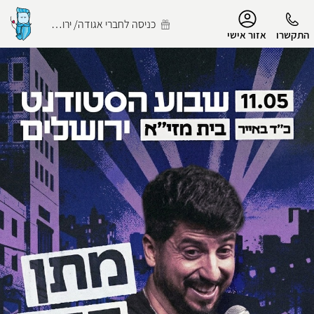
נגישות
כניסה לחברי אגודה/ ירושלמי
התקשרו
אזור אישי
הפרופיל שלי
התנתק