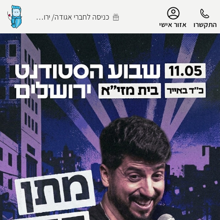
נגישות
כניסה לחברי אגודה/ ירושלמי
התקשרו
אזור אישי
הפרופיל שלי
התנתק