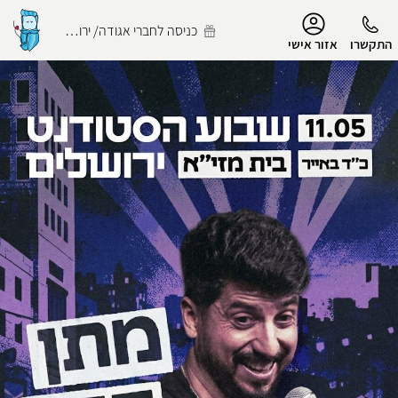
נגישות
כניסה לחברי אגודה/ ירושלמי
התקשרו
אזור אישי
הפרופיל שלי
התנתק