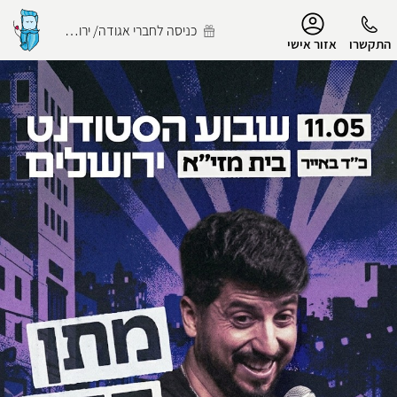
נגישות
כניסה לחברי אגודה/ ירושלמי
התקשרו
אזור אישי
הפרופיל שלי
התנתק