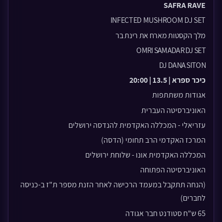
SAFRA RAVE
INFECTED MUSHROOM DJ SET
מלך הקסטות
מארח את רינת בר
OMRI SAMADAR DJ SET
DJ DANA SITON
כיכר ספרא | 13.5 | 20:00
אגודות משתתפות
האוניבר
סיטה העברית
עזריאלי - המכללה האקדמית להנדסה ירושלים
המרכז האקדמי הרב תחומי (הדסה)
המכללה האקדמית אונו - שלוחת ירושלים
האוניברסיטה
הפתוחה
(הנחה תתקבל במעמד הרכישה לאחר הזנת מספר ת"ז ב-כניסה
לחברים)
65 ש"ח סטודנט חבר אגודה