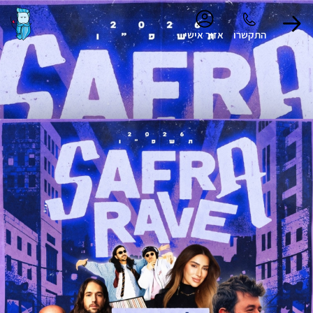
נגישות
התקשרו
אזור אישי
הפרופיל שלי
התנתק