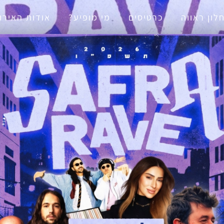
נגישות
לון ראווה
כרטיסים
מי מופיע?
אודות האירו