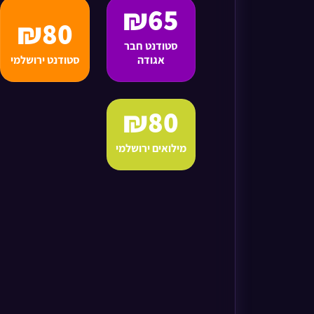
₪65
₪80
סטודנט חבר
אגודה
סטודנט ירושלמי
₪80
מילואים ירושלמי