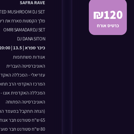
SAFRA RAVE
₪120
TED MUSHROOM DJ SET
מלך הקסטות
מארח את רינ
כרטיס אורח
OMRI SAMADAR DJ SET
DJ DANA SITON
כיכר ספרא | 13.5 | 20:00
אגודות משתתפות
האוניבר
סיטה העברית
עזריאלי - המכללה האקדמ
המרכז האקדמי הרב תחומ
המכללה האקדמית אונו - 
האוניברסיטה
הפתוחה
(הנחה תתקבל במעמד הרכ
65 ש"ח סטודנט חבר אגודה
80 ש"ח סטודנט חבר מועדון ירושלמי