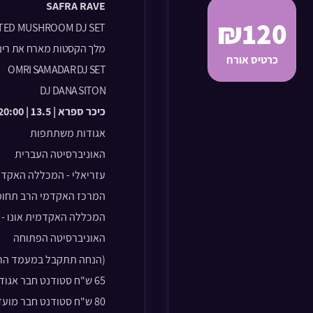
SAFRA RAVE
₪120
TED MUSHROOM DJ SET
מלך הקסטות
מארח את רינ
כרטיס אורח
OMRI SAMADAR DJ SET
DJ DANA SITON
כיכר ספרא | 13.5 | 20:00
אגודות משתתפות
האוניבר
סיטה העברית
עזריאלי - המכללה האקדמ
המרכז האקדמי הרב תחומ
המכללה האקדמית אונו - 
האוניברסיטה
הפתוחה
(הנחה תתקבל במעמד הרכ
65 ש"ח סטודנט חבר אגודה
80 ש"ח סטודנט חבר מועדון ירושלמי