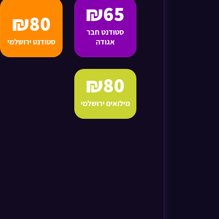
₪65
₪80
סטודנט חבר
אגודה
סטודנט ירושלמי
₪80
מילואים ירושלמי