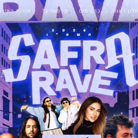
נגישות
לון ראווה
כרטיסים
מי מופיע?
אודות האירו