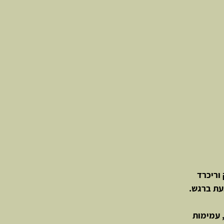
 וריכרד
עת ברגש.
, עמימות