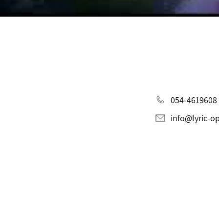
054-4619608
info@lyric-o