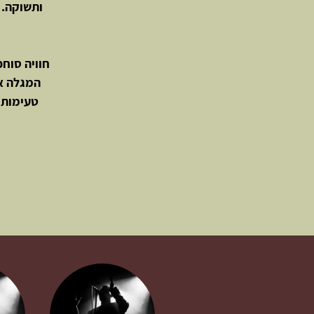
ותשוקה. 
חוויה סוח
טעימות י