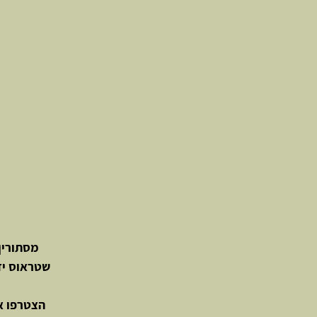
מסתורין,
שטראוס יד
הצטרפו אל