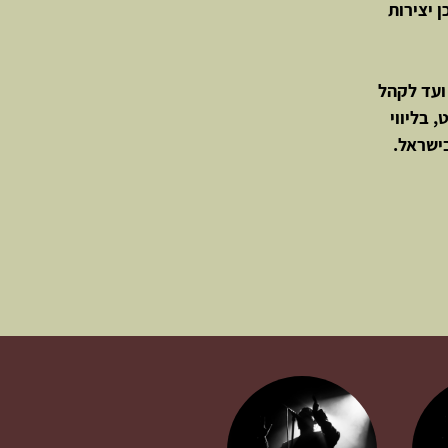
 יצירות
ועד לקהל
נצרט מיוחד הכולל תלבושות, תפאורה ווידאוОארט, בליווי
בישראל.