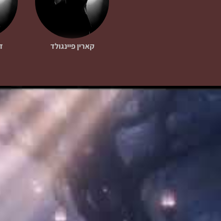
קארין פיינגולד
ד