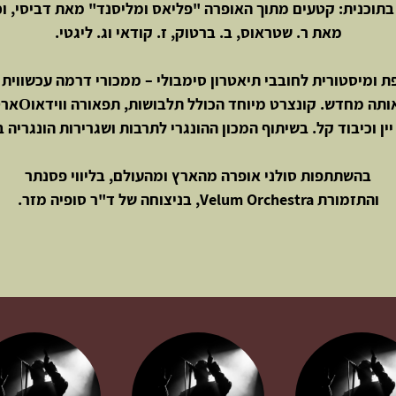
בתוכנית: קטעים מתוך האופרה "פליאס ומליסנד" מאת דביסי, וכן
מאת ר. שטראוס, ב. ברטוק, ז. קודאי וג. ליגטי.
פת ומיסטורית לחובבי תיאטרון סימבולי – ממכורי דרמה עכשווית 
המגלה אותה מחדש. קו
ין וכיבוד קל. בשיתוף המכון ההונגרי לתרבות ושגרירות הונגריה 
בהשתתפות סולני אופרה מהארץ ומהעולם, בליווי פסנתר
והתזמורת Velum Orchestra, בניצוחה של ד"ר סופיה מזר.