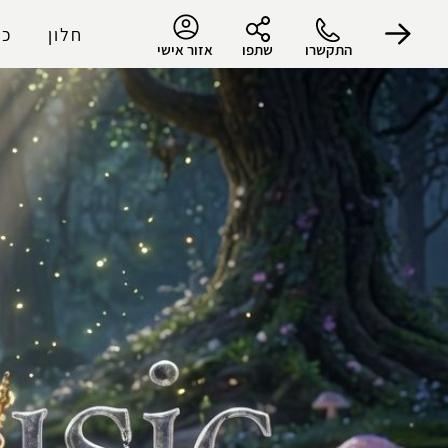
חלון
כר
התקשרו
שתפו
אזור אישי