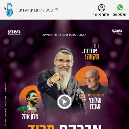
נגישות
כניסה לחברים/ועדים
וואטסאפ
אזור אישי
הפרופיל שלי
התנתק