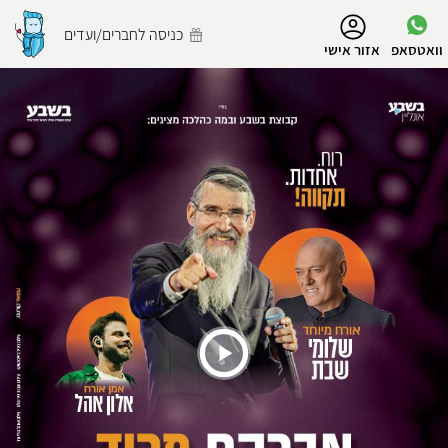
נגישות
כניסה לחברים/ועדים
וואטסאפ
אזור אישי
הפרופיל שלי
התנתק