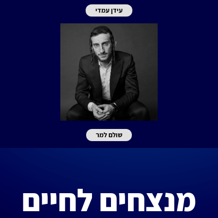
עידן עמדי
שולם למר
מנצחים לחיים