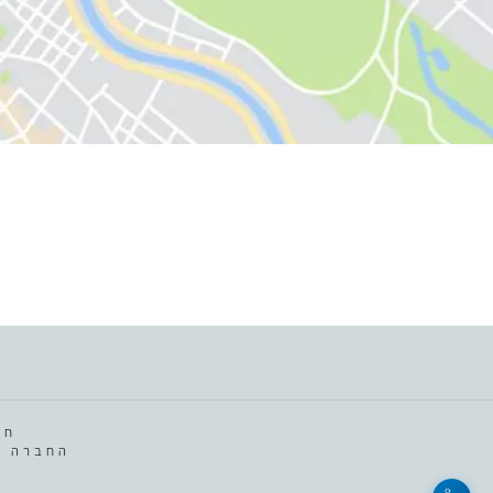
חב
החברה מ