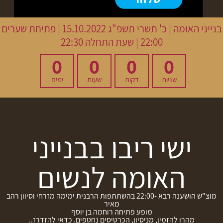
בנייני האומה
|
כ' תשרי תשפ"ג
15.10.2022 | פתיחת שערים
*6565
22:00 | שעת התחלה 22:30
0
0
0
0
שניות
דקות
שעות
ימים
ישי ריבו בבנייני
האומה לנשים
מוצ"ש הושענה רבא -22:00 בהשתתפות הרבנית ימימה מזרחי וסיוון רהב
מאיר
מופע פתיחה רוחמה בן יוסף
מהרו להזמין, מניסיון, הכרטיסים נחטפים. כדאי להזדרז..