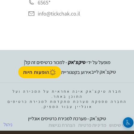
*6565
info@tickchak.co.il
מופעל על ידי
טיקצ'אק
- למכור כרטיסים זה קל
|
טיקצ'אק לייב
אירוע בקטגוריית
הופעות חיות
חברת טיקצ'אק אינה אחראית על המכירה ועל
התוכן באתר.
החברה מספקת מערכת מתקדמת למכירת כרטיסים
אונליין עבור המפיק.
טיקצ'אק - מערכת למכירת כרטיסים אונליין
ניהול
תנאי שימוש
מדיניות פרטיות
הצהרת נגישות