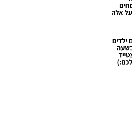
מחים
על אלה
 לבוגרים ילדים
 בשעה
עה 11:00. יש להצטייד
לכם:)