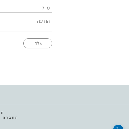
שלחו
חב
החברה מ