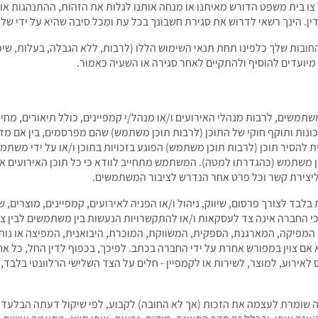
 צו בית משפט הדורש מאיתנו או מנחה אותנו לגלות את הזהות, ההתנהגות א
ך רשאי לדרוש את סגירת חשבונך בכל עת ומכל סיבה שהיא על ידי שליחת הודעה לכתובת 
ובות שלך כלפינו תחת תנאי השימוש הללו (לרבות, ללא הגבלה, בעלות, שיפוי
 מיועדים להוסיף ולהתקיים לאחר סגירה או השעיה כאמור.
משים, לרבות מנהלי האירועים ו/או מנהל/י קמפיינים, כולל תיאורים, מחירי
ות ותוקף חוקי של התוכן (לרבות תוכן משתמש) שהם מפרסמים, בין אם מדובר
להסיר תוכן (לרבות תוכן משתמש) הפוגע בזכויות בתוכן ו/או על ידי משתמש 
כן משתמש (כהגדרתו למטה). המשתמש מתחייב לוודא כי כל תוכן האירועים א
ע ליצירת קשר וכל פרט אחר הנדרש לציבור המשתמשים.
ד לצורך פרסום, שיווק, ניהול ו/או הפניה לאירועים, קמפיינים, מוצרים, ש
כי החברה אינה צד לעסקאות ו/או להתקשרויות הנעשות בין משתמשים לבין צ
נה המפיקה, המארגנת, הספקית, המשווקת, המוכרת, היבואנית, המפיצה או נו
ם צוין במפורש אחרת על ידי החברה בכתב. לפיכך, בכפוף לדין החל, כל אחר
חס לאירוע, למוצר, לשירות או לקמפיין - חלים על הצד השלישי הרלוונטי בלבד
שומרת לעצמה את הזכות (אך לא החובה) לקבוע, לפי שיקול דעתה הבלעדי, אי