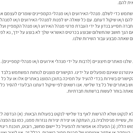
ית להם.
מש כדי לשלם. מנהלי האירועים ו/או מנהלי הקמפיינים שומרים לעצמם את ה
ם ו/או שיקול דעתם. עם כל שאלה יש לפנות למנהלי האירועים ו/או למנהלי ה
ה תסייע בנדון על ידי העברת פרטי מנהל האירוע ו/או מנהל הקמפיין ועל י
ם שאתה מבצע עבור השירות שלנו.
שלנו מאתרים חיצוניים (לרבות על ידי מנהלי אירועים ו/או מנהלי קמפיינים).
אינטרנט שאינם מופעלים על ידינו. הקישורים מוצגים לנוחות המשתמש בלבד וא
קישורים בשירות בכדי להעיד על תמיכה בתוכן המוצג באתרים אלו או על כל 
 באתרים של כל צד שלישי. אנו רשאים לפי שיקול דעתנו הבלעדי להסיר כל ק
ן שאתה בוחר לעשות ברשתות חברתיות.
 לנקוט ושלא להרשות לאף צד שלישי לנקוט בפעולות הבאות: (א) הנדסה לאחו
ת, עשיית מניפולציה בו, העתקה או יצירת יצירות נגזרות ממנו, כמו גם הפצה
ש הללו; (ג) הפעלה או אפשרות להפעיל כל יישום מחשב, רובוט, תוכנת ריגול
 חיפוש, סריקה, העתקה או אחזור אוטומטי של תכנים מתוך השירות. בכלל זה, אין ליצ