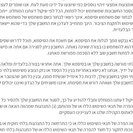
יהוי צד-שלישי נוספים (OTP) ו/או באמצעות אמצעי זיהוי נוספים כפי שיוצעו על ידינו מעת לעת. א
פר החשבונות שמשתמש יכול לפתוח, הכל לפי שיקול דעתנו המוחלט. ייתכן 
ך לבחור שם משתמש וסיסמא. אינך רשאי לבחור בשם משתמש של משתמש אחר.
השימוש ולתקנת הציבור. הינך מתחייב לעדכן את החשבון שלך כדי שהוא יישאר
ך הבלעדית.
לא נבקש ממך לגלות את הסיסמא. אם תשכח את הסיסמא, תוכל לדרוש שסיסמ
דהוא להשתמש בו בצורה שאינה נאותה. החשבון ניתן לסגירה אם אתה או מי
ה לפתוח חשבון שוב ללא הסכמה מפורשת מאתנו.
לתי מורשה בחשבון שלך או בסיסמא שלך. אתה אחראי בצורה בלעדית ומלאה 
ל ידיך. אנחנו לא נישא באחריות בגין כל הפסד או נזק הנובע משימוש בלתי
י חוקי בחשבון שלך, לרבות כל אימייל שנשלח ממנו, ובגין כל חוב שהצטבר או
info@ti שהייתה חדירה לחשבון שלך ושאתה דורש את חסימתו. איננו משגיחים על הנדון ואיננו
קול דעתנו המוחלט ומבלי להודיע על כך, לסגור את החשבון שלך ולהסיר כל ת
הפרה של תנאי השימוש הללו או של מהותם; (ג) התנהגות שמהווה הונאה או שה
תוס הקהילה שלנו או לעניינינו העסקיים.
ה הפרה של תנאי השימוש הללו או כי התרחשה כל התנהגות בלתי חוקית או בל
זכות לחקור כל חשד להפרה של תנאי השימוש הללו או של התנהגות בלתי חוקי