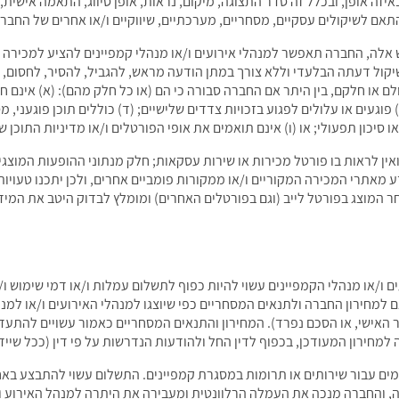
איזה אופן, ובכלל זה סדר התצוגה, מיקום, נראות, אופן סיווג, התאמה אישית,
תאם לשיקולים עסקיים, מסחריים, מערכתיים, שיווקיים ו/או אחרים של החברה
 אלה, החברה תאפשר למנהלי אירועים ו/או מנהלי קמפיינים להציע למכירה ו/
שיקול דעתה הבלעדי וללא צורך במתן הודעה מראש, להגביל, להסיר, לחסום, 
לם או חלקם, בין היתר אם החברה סבורה כי הם (או כל חלק מהם): (א) אינם חוק
וגעים או עלולים לפגוע בזכויות צדדים שלישיים; (ד) כוללים תוכן פוגעני, מסי
 סיכון תפעולי; או (ו) אינם תואמים את אופי הפורטלים ו/או מדיניות התוכ
ואין לראות בו פורטל מכירות או שירות עסקאות; חלק מנתוני ההופעות המוצגים
מאתרי המכירה המקוריים ו/או ממקורות פומביים אחרים, ולכן יתכנו טעויות, 
אחר המוצג בפורטל לייב (וגם בפורטלים האחרים) ומומלץ לבדוק היטב את המי
 ו/או מנהלי הקמפיינים עשוי להיות כפוף לתשלום עמלות ו/או דמי שימוש ו/או
אם למחירון החברה ולתנאים המסחריים כפי שיוצגו למנהלי האירועים ו/או למ
 האישי, או הסכם נפרד). המחירון והתנאים המסחריים כאמור עשויים להתע
למחירון המעודכן, בכפוף לדין החל ולהודעות הנדרשות על פי דין (ככל שייד
מים עבור שירותים או תרומות במסגרת קמפיינים. התשלום עשוי להתבצע בא
והחברה מנכה את העמלה הרלוונטית ומעבירה את היתרה למנהל האירוע ו/או 