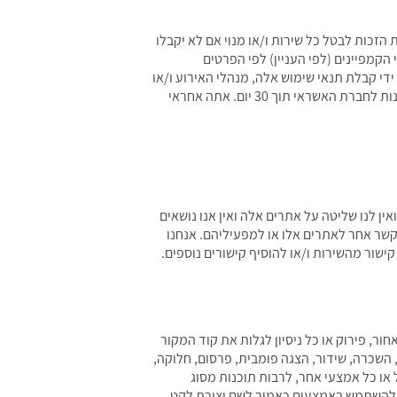
זכות לבטל כל שירות ו/או מנוי אם לא יקבלו
קמפיינים (לפי העניין) לפי הפרטים
די קבלת תנאי שימוש אלה, מנהלי האירוע ו/או
מנהלי הקמפיינים מרשים לחברה לעשות זאת. אם הנך חושב שהתשלום שבוצע בכרטיס האשראי שלך לא בוצע על ידך, נא לפנות לחברת האשראי תוך 30 יום. אתה אחראי
ין לנו שליטה על אתרים אלה ואין אנו נושאים
קשר אחר לאתרים אלו או למפעיליהם. אנחנו
ישור מהשירות ו/או להוסיף קישורים נוספים.
ר, פירוק או כל ניסיון לגלות את קוד המקור
, השכרה, שידור, הצגה פומבית, פרסום, חלוקה,
 או כל אמצעי אחר, לרבות תוכנות מסוג
ור ואין להשתמש באמצעים כאמור לשם יצירת לקט,