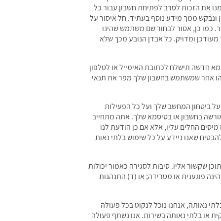
נו שומרים לעצמנו את הזכות לסרב לפתיחת חשבון עבור כל
ונבקש ממך מידע נוסף בעתיד. חל איסור על
 כמו כן, אסור לבחור שם משתמש שהינו
 מעודכן ומדויק. כל אבדן הנובע מכך שלא
א חדשה תישלח לכתובת האימייל או לטלפון
שהו אחר שמשתמש בחשבון שלך מפר את תנאי
על ביטחון המחשב שלך ועל כל הפעילות
 מורשה בחשבון או בסיסמא שלך. אתה מתחייב
 מיסים החלים עליו, אלא אם כן הודעת לנו
 יכולים להבטיח שאנו ניידע על כל שימוש בלתי נאות
וכן שקשור אליו. סיבות לסגירה כאמור יכולות
ינה פוגענית או מטרידה; או (ד) התנהגות
תי נאותה, אנחנו נוכל לנקוט בכל פעולה
ת או בלתי נאותה בשירות. אנו נשתף פעולה