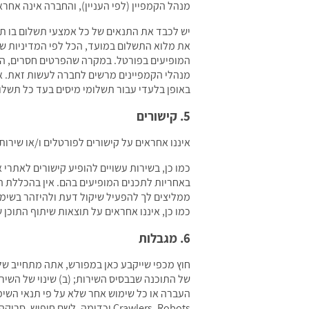
מנהל הקמפיין (לפי העניין), והחברה אינה אחרא
יש לכבד את התנאים של כל אמצעי תשלום בו תשת
את מלוא התשלום במועד, הכל לפי המדיניות שלה
המופיעים בפורטל. במקרה שהפרטים חסרים, החבר
באופן בלעדי עבור תשלומי מיסים בעד כל תשלו
5. קישורים
איננו אחראים על קישורים לפורטלים ו/או שירות 
כמו כן, בשירות עשויים להופיע קישורים לאתרי 
באחריות לתכנים המופיעים בהם. אין בהכללת ה
ממליצים לך להפעיל שיקול דעת ולהיזהר בשימוש
כמו כן, איננו אחראים על תוצאות שיתוף התוכ
6. מגבלות
חוץ מכפי שייקבע כאן במפורש, אתה מתחייב שלא
של התוכנה שבבסיס השירות; (ב) שינוי של השירו
העברה או כל שימוש אחר שלא על פי תנאי השימו
Crawlers, Robots וכדומה, לשם