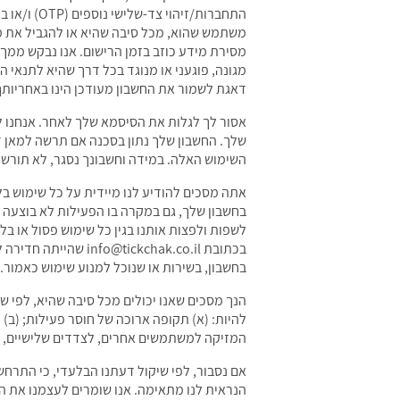
התחברות/ז
משתמש שהוא, מכל סיבה שהיא או להגביל את מס
מסירת מידע כוזב בזמן הרישום. אנו נבקש ממ
מגונה, פוגעני או מנוגד בכל דרך שהיא לתנאי 
דאגת לשמור את החשבון מעודכן הינו באחריות
אסור לך לגלות את הסיסמא שלך לאחר. אנחנו 
שלך. החשבון שלך נתון בסכנה אם תרשה למאן 
השימוש האלה. במידה וחשבונך נסגר, לא תורש
אתה מסכים להודיע לנו מיידית על כל שימוש ב
בחשבון שלך, גם במקרה בו הפעילות לא בוצעה ע
לשפות ולפצות אותנו בגין כל שימוש פסול או בלת
בכתובת ckchak.co.il
בחשבון, בשירות או שנוכל למנוע שימוש כאמור.
הנך מסכים שאנו יכולים מכל סיבה שהיא, לפי שי
להיות: (א) תקופה ארוכה של חוסר פעילות; (ב) 
המזיקה למשתמשים אחרים, לצדדים שלישיים, לא
אם נסבור, לפי שיקול דעתנו הבלעדי, כי התרחש
הנראית לנו מתאימה. אנו שומרים לעצמנו את ה