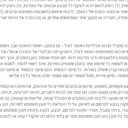
לו; (ד) ניסיון להשבית או לעקוף כל מנגנון אבטחה של השירות; (ה) ניסיון 
אחר או הצגה כוזבת של דמותך, לרבות שימוש בחשבונות משתמש מרובים; (ז) 
דה, הטרדה או מעקב אחר משתמשים אחרים; או (ח) הפרה של זכויות יוצרים, 
ו (ומבלי לגרוע מכלליות האמור לעיל – גם עיצובו, יישומי התוכנה שבו, השמ
לישיים ו/או משתמשים כאמור לעיל, הינם קניינה הבלעדי של החברה או של ה
 אמנות בינלאומיות ודיני מדינות זרות. חוץ מכפי שהותר כאן במפורש, אינך 
 לעשות כל שימוש אחר בתוכן שמופיע בשירות. אינך רשאי להסיר, לשנות או ל
זכויות קניין ששולב בשירות. כל סימני המסחר הינם סימני המסחר או סימני 
סחרי, סימן שירות, סמל מסחרי או שם מסחרי שלנו או של כל צד שלישי.
טקסטים, תמונות, סרטונים ונתונים אחרים על אירועים, שירותים ו/או קמפיינ
יק ואינו מטעה ואינו: (א) מפר את זכויות היוצרים, זכויות לפרטיות, זכויות
ני או פוגעני (לרבות תוכן המקדם או המהלל שנאה, אלימות או קנאות); (ג) מכי
 תקנה בנוגע לפרסום או לשיווק. על ידי העלאת כל תוכן משתמש לשירות, הנך
לעדי, בלתי מוגבל, תמידי וחינמי לפרסם, לבצע, להציג ולהפיץ תוכן משתמש 
ר כל תוכן ו/או תוכן משתמש מפר או בלתי הולם לפי שיקול דעתה או להפנות