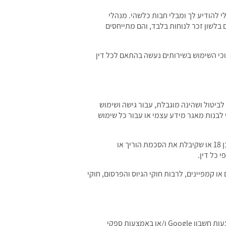
 להודיע לך ומבלי חבות כלשהי. מנהלי
בלשון זכר לנוחות בלבד, והם מתייחסים
כי השימוש בשירותים נעשה בהתאם לכל דין
ביטול ושהינה מוגבלת, עבור גישה ושימוש
 לבנות מאגר מידע עצמי או עבור כל שימוש
כניסתך לפורטלים שלנו ו/או שימושך בשירות, הן בפורטלים שלנו והן באתרים של מנהלי האירועים, מהווים אישור לכך שהינך בן 18 או שקיבלת את הסכמת הוריך או
 כל דין.
 קמפיינים, לרבות חוקי הגיוס והפרסום, חוקי
כדי ליצור חשבון אצלנו, נבקש ממך למסור מידע מסוים. ניתן להירשם ולהתחבר לשירות, לפי הזמינות במועד הרלוונטי, באמצעות חשבון Google ו/או באמצעות ספקי