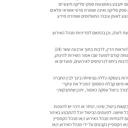
ום יתבצע באמצעות ספקי סליקה חיצוניים
ל שרלוונטי לספק הסליקה). החברה אינה ספק סליקה ואינה שומרת פרטי אשראי מלאים
ע נוסף בנוגע לאופן עיבוד התשלומים ושמירת מידע
צרכן, התשמ"א-1981 והתקנות מכוחו (כפי שיעודכנו מעת לעת), וכן בהתאם למדיניות מנהל האירוע
מבלי לגרוע מהאמור, ככל שמדובר ב"עסקת מכר מרחוק" כהגדרתה בדין, המשתמש עשוי להיות זכאי לבטל עסקה בהתאם להוראות הדין, לרבות בתוך ארבעה עשר (14)
י (לפי המאוחר), ובלבד שהביטול ייעשה לפחות שני (2) ימים שאינם ימי מנוחה קודם למועד שבו אמור השירות להינתן,
לרבות ביחס לכרטיסים לאירועים, מועדים או
ות בעסקה כללה גם שיחה בינך לבין החברה
עסקה בתוך ארבעה (4) חודשים מיום עשיית העסקה או מיום קבלת המסמך המכיל את עיקרי
 אמור השירות להינתן. לצורך ביטול עסקה כאמור, יתכן שתתבקש/י
שות ביטול, שינוי, החזר או זיכוי יש להפנות
ל שישנו. לפעמים הביטול יוכל להתבצע באיזור
 להנחיות מנהל האירוע ו/או מנהל הקמפיין
ו הקמפיין נקבעים על ידי מנהל האירוע ו/או