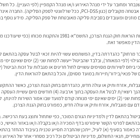
נבחר ומחובר על ידי מנהל האירוע ו/או מנהל הקמפיין (לפי העניין). כל תשל
מאובטחים כחוק ובהתאם לדרישות הדין ולתקני אבטחה מקובלים (כגון PCI-DSS, ככ
ס מלא ו-CVV) בשום מצב והם מוזנים ומעובדים בסביבת סליקה מאובטחת של ספק הסליקה. מיד
תנאי מכירה וביטול עסקאות יהיו על פי דין, לרבות הוראות חוק הגנת ה
 הדין מאפשר זאת.
ימים מיום עשיית העסקה או מיום קבלת מסמך הגילו
כי ביחס לשירותים מסוימים עשויים לחול חריגים או מגבלות על זכות הביטול (
 של פנאי/בידור/תיירות במועד מסוים), והכל בהתאם להוראות הדין.
בלות, אזרח ותיק או עולה חדש, כהגדרתם בחוק הגנת הצרכן, כאשר ההתקשר
(לרבות שיחה באמצעות תקשורת אלקטרונית), הנך רשאי/ת לבטל את ה
העסקה, לפי המאוחר, ובלבד שהביטול ייעשה לפחות שני (2) ימים שאינם ימי מנוחה קודם למועד שבו
ם עם מוגבלות, אזרח ותיק או עולה חדש, כמפורט בחוק הגנת הצרכן.
 ביטול בהתאם לדין ולמדיניות הגורם המוכר, כפי שתחול ותוצג בעת הרכישה. בק
) בהתאם לפרטי הקשר שיפורטו בדף המכירה ו/או בקבלה ו/או באזור האישי, ככ
כאמור בסעיף (א) לעיל, ייתכן שהחברה תסייע טכנית בעיבוד ההחזר בהתאם
חירים, תנאי התשלום, מדיניות הביטולים וכל רכיב מסחרי אחר של האירוע ו/א