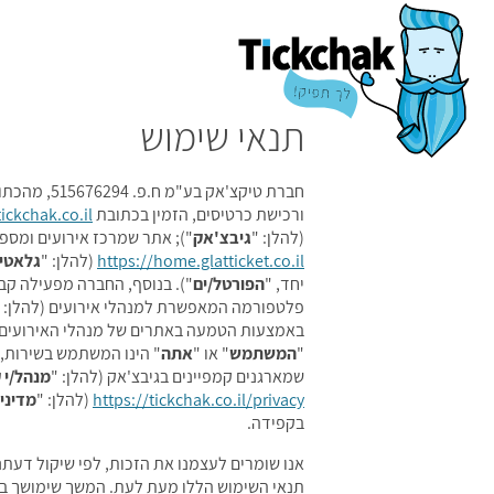
תנאי שימוש
חברת טיקצ'אק בע"מ ח.פ. 515676294, מהכתובת בית הדפוס 11, ירושלים (להלן: "
ורכישת כרטיסים, הזמין בכתובת
tickchak.co.il
(להלן: "
גיבצ'אק
"); אתר שמרכז אירועים ומספ
https://home.glatticket.co.il
(להלן: "
גלאטי
יחד, "
הפורטל/ים
"). בנוסף, החברה מפעילה קבו
פלטפורמה המאפשרת למנהלי אירועים (להלן: "
באמצעות הטמעה באתרים של מנהלי האירועים (ל
"
המשתמש
" או "
אתה
" הינו המשתמש בשירות, 
שמארגנים קמפיינים בגיבצ'אק (להלן: "
מנהל/י ק
https://tickchak.co.il/privacy
(להלן: "
מדיני
בקפידה.
אנו שומרים לעצמנו את הזכות, לפי שיקול דעתנ
תנאי השימוש הללו מעת לעת. המשך שימושך בשי