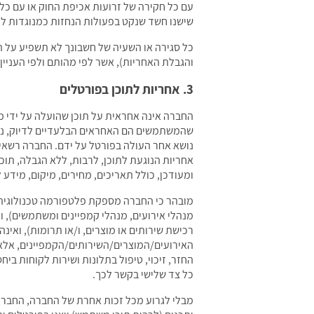
עם כל חקירה של זרועות אכיפת החוק או עם כל
שישנו חשד שנקט בפעולות הנחזות כמנוגדות לדין. הינ
כל סגירה או השעיה של חשבונך לא תשפיע על הח
והגבלת האחריות), אשר לפי מהותם ולפי העניין
3. אחריות לתוכן בפורטלים
החברה אינה אחראית על תוכן שהועלה על ידי משת
שהמשתמשים הם האחראים הבלעדיים לדיוק, נכונ
נושא אחר העולה בפורטל על ידם. החברה רשאית 
אחריות הנוגעת לתוכן, לרבות, ללא הגבלה, תו
ומעודכן, כולל תאריכים, מחירים, מיקום, מיד
מובהר כי החברה מספקת פלטפורמה טכנולוגית בלב
מנהלי אירועים, מנהלי קמפיינים ומשתמשים), ו
רכישת שירותים או מוצרים, ו/או תרומות), ואי
האירועים/המוצרים/השירותים/הקמפיינים, אלא א
החזר, זיכוי, טיפול בתלונות ושירות לקוחות בי
כל צד שלישי בקשר לכך.
מבלי לגרוע מכל זכות אחרת של החברה, החברה 