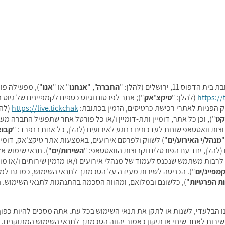
החברה
", "
אנחנו
" או "
אנו
"), מפעילה פו
https://
(להלן: "
טיקצ'אק
"); אתר לפרסום וגיוס כספים לקמפיינים של גיוס 
ק הפניות לאתרי רכישת כרטיסים, הזמין בכתובת:
https://live.tickchak
(להל
קט
"), וכן כל אתר, דומיין ותת-דומיין ו/או כל פורטל אחר שתפעיל החברה מ
צות וואטסאפ שונות לעדכונים בנוגע לאירועים (להלן, כל אחת בנפרד: "
קבוצ
מנהל/י האירוע/ים
") לשווק ולפרסם אירועים, באמצעות אתר טיקצ'אק, דומ
הלן, יחד עם הפורטלים וקבוצות הוואטסאפ: "
השירות/ים
"). תנאי שימוש א
לרבות משתמש שנכנס לעמוד של מנהלי אירועים ו/או מזמין שירותים ו/או מו
מפיינ/ים
"). הכניסה לשירות מעידה על הסכמתך לתנאי השימוש, כמו גם למ
ות הפרטיות
"), כלשונם ובמלואם, ומהווה הסכמה בהתנהגות לתנאי השימוש
ו הבלעדי, לשנות או לתקן את תנאי השימוש בכל עת. אתה מסכים להיות כפו
רות לאחר שינוי או תיקון כאמור יהווה הסכמתך לתנאי השימוש המתוקנים.