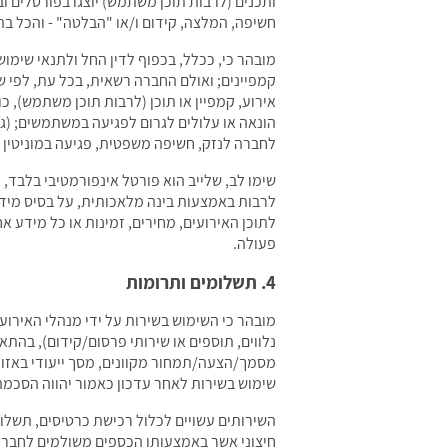
ותכנים (לרבות תוכן משתמש) יוצגו בפורטלים וב
חשיפה, המלצה, קידום ו/או "הבלטה" - והכל בה
מובהר כי, ככלל, בכפוף לדין החל ולתנאי שימוש
קמפיינים; ואולם החברה רשאית, בכל עת, לפי 
אירוע, קמפיין או תוכן (לרבות תוכן משתמש), כו
הונאה או עלולים לגרום לפגיעה במשתמשים; (ג) פ
לחברה לנזק, חשיפה משפטית, פגיעה במוניטין או
שימו לב, שלייב הוא פורטל אינפורמטיבי בלבד, 
לרבות באמצעות בינה מלאכותית, על בסיס מידע 
לתוכן האירועים, מחירים, זמינות או כל מידע 
פעולה.
4. תשלומים ותרומות
מובהר כי השימוש בשירות על ידי מנהלי האירועים
נלווים, תוספים או שירותי פרסום/קידום), בהת
מסמך/הצעה/תמחור מקוונים, מסך ייעודי באזור
שימוש בשירות לאחר עדכון כאמור יהווה הסכמה 
השירותים עשויים לכלול רכישת כרטיסים, תשלו
חיצוני אשר באמצעותו הכספים משולמים לחברה, 