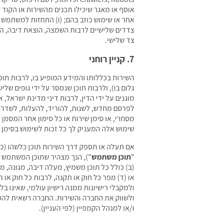
אוסף או מאגר שיכילו תכנים מהשירות או הקוד ש
אחר או שימוש כוזב בהם; (ו) התחזות למשתמש 
צדדים שלישיים לרבות השמצה, הוצאת דיבה, הפח
צד שלישי.
7. קניין רוחני
השירות בכללותו והמידע המופיע בו, לרבות תוכנ
גלום בו), ולרבות תוכן שנמסר על ידי גופים ש
מוגנים על ידי הדין, לרבות דיני מדינת ישראל,
לפרסם מחדש, לשנות, להוריד, להעלות, לשדר או
מסחרי, או סימן שירות או כל סימון אחר המסמן 
שימוש אלה המעניק לך כל זכות לשימוש בסימן מ
אם תעלה או תספק דרך השירות תוכן כלשהו (כגון 
"
תוכן משתמש
"), הנך מצהיר שתוכן המשתמש מדו
(ב) כולל כל תוכן משמיץ, מעלה דיבה, מגונה, מי
או (ד) מפר כל חוק או תקנה, לרבות כל חוק או
ולמקבלי רישיונות ממנה רישיון עולמי, שאינו ב
ולשווק את החברה והשירות. החברה רשאית להסי
ו/או למנהל הקמפיין (לפי העניין).