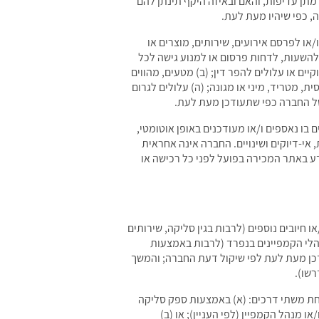
 מתן עדיפות, והאם ובאיזה היקף תינתן להם
, כפי שיהיו מעת לעת.
או לפרסם אירועים, שירותים, מוצרים או
להשעות, לדחות פרסום או למנוע גישה לכל
יים או עלולים להפר דין; (ב) מטעים, מהווים
ת, מטריד, מיני או מגונה; (ה) עלולים לגרום
ן של החברה כפי שתעודכן מעת לעת.
 בו נאספים ו/או מעודכנים באופן אוטומטי,
אי-דיוקים ושינויים. החברה אינה אחראית
דע באתר המכירה בפועל לפני כל רכישה או
 חיובים נוספים (לרבות בגין סליקה, שירותים
נהלי הקמפיינים בנפרד (לרבות באמצעות
דכן מעת לעת לפי שיקול דעת החברה; והמשך
רשו).
חת משתי דרכים: (א) באמצעות ספק סליקה
מנהל הקמפיין (לפי העניין); או (ב)