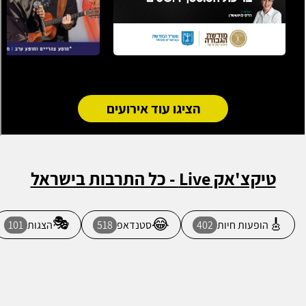
הציגו עוד אירועים
טיקצ'אק Live - כל התרבות בישראל
🎭
😂
🎸
הופעות חיות
402
סטנדאפ
518
הצגות
101