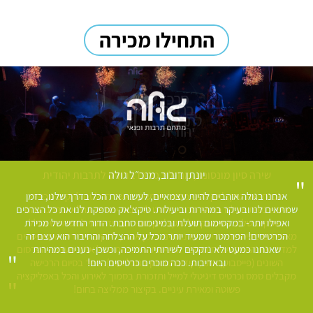
התחילו מכירה
יונתן דובוב, מנכ״ל גולה
שירה סיון מונסונגו, מנהלת מרכז ברודט לתרבות יהודית
הכרתי את טיקצ'אק לפני מספר חודשים כאשר החלטנו להקים מכירה
אנחנו בגולה אוהבים להיות עצמאיים, לעשות את הכל בדרך שלנו, בזמן
אינטרנטית אצלנו באתר מרכז ברודט לתרבות יהודית בת"א ובחרנו בהם
שמתאים לנו ובעיקר במהירות וביעילות. טיקצ'אק מספקת לנו את כל הצרכים
כספקים שלנו. הממשק של טיקצ'אק סופר נוח וידידותי למשתמש וכולל
ואפילו יותר- במקסימום תועלת ובמינימום סחבת. הדור החדש של מכירת
הכרטיסים! הפרמטר שמעיד יותר מכל על ההצלחה והחיבור הוא עצם זה
מאפיינים כיפיים ונהדרים כמו נתונים בזמן אמת, לינקים מדידים שמאפשרים
שאנחנו כמעט ולא נזקקים לשירותי התמיכה, וכשכן- נענים במהירות
למדוד את האפקטיביות ומספר הכניסות והרכישות מכל אחד מערוצי הפרסום
ובאדיבות. ככה מוכרים כרטיסים היום!
השונים (פייסבוק, אתר, קידום ממומן בגוגל ועוד). מייד בסיום הרכישה
מקבלים סמס וכרטיס דיגיטלי למייל ותזכורת בסמוך לאירוע והכל באפליקציה
פשוטה ומאירת עיניים. בקיצור ממליצה בחום!