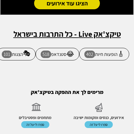
הציגו עוד אירועים
טיקצ'אק Live - כל התרבות בישראל
🎭
😂
🎸
הופעות חיות
402
סטנדאפ
518
הצגות
101
מרימים לך את ההפקה בטיקצ'אק
אירועים, כנסים ומקומות ישיבה
מתחמים ופסטיבלים
ספרו לי על זה
ספרו לי על זה