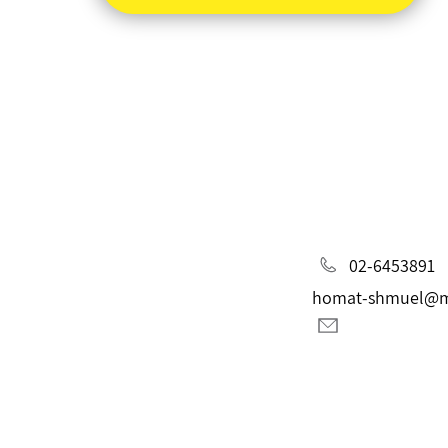
02-6453891
homat-shmuel@ma