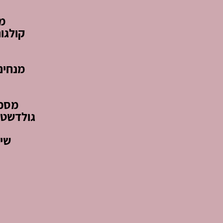
מפ
קולגו
מנחים
מספר
גולדשטי
שיר