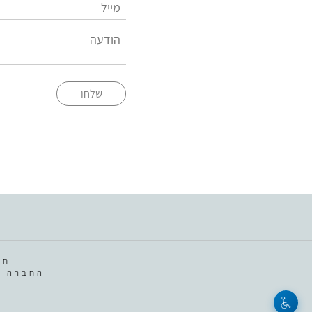
שלחו
חב
החברה מ