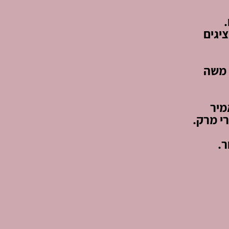
.
יגים
, משה
מיר
י מרק.
ר.