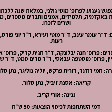
גש געגוע לפרופ׳ מוטי גולני, במלאת שנה ללכתו
ת באקדמיה, תלמידים, אמנים וחברים מספרים, מצ
ושרים לזכרו.
: ד״ר עומר עינב, ד״ר מוטי זעירא,
ד״ר יוני פורס
רעות
.
ים: פרופ׳ חנה יבלונקה, ד״ר חגית קריק, פרופ׳ א
ין, פרופ׳ מוסטפה עבאסי, ד״ר מרים סמט, ד״ר שר
ה: חמי רודנר, דורית פרקש, יוליה גוליגר, נתן סלו
קריאה: אסנת זיביל, נתן סלור.
נגינה: אורי קריב.
דמי השתתפות לכיסוי הוצאות: 50 ש״ח